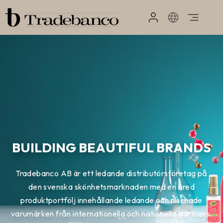
BUILDING BEAUTIFUL BRANDS
Tradebanco AB är ett ledande distributörsföretag på
den svenska skönhetsmarknaden med en bred
produktportfölj innehållande ledande och nischade
varumärken från internationella och nationella partners.